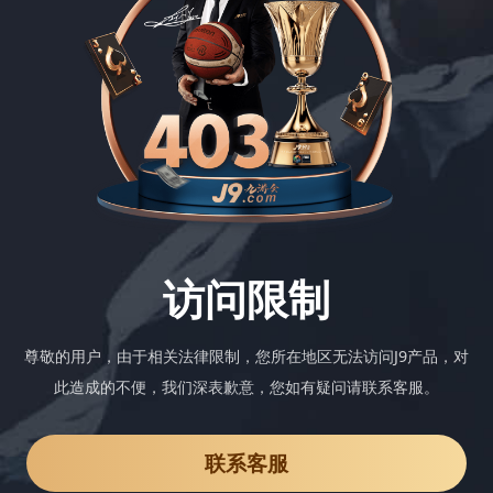
访问限制
尊敬的用户，由于相关法律限制，您所在地区无法访问J9产品，对
此造成的不便，我们深表歉意，您如有疑问请联系客服。
联系客服