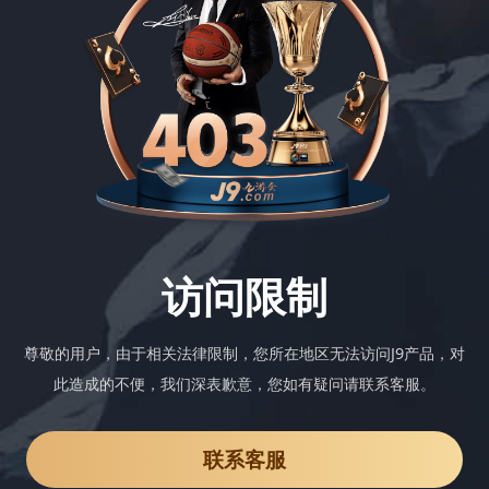
访问限制
尊敬的用户，由于相关法律限制，您所在地区无法访问J9产品，对
此造成的不便，我们深表歉意，您如有疑问请联系客服。
联系客服