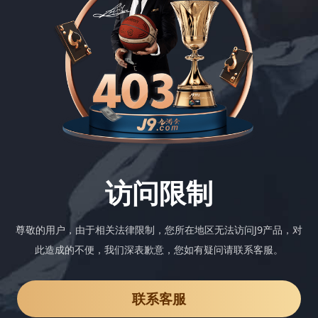
访问限制
尊敬的用户，由于相关法律限制，您所在地区无法访问J9产品，对
此造成的不便，我们深表歉意，您如有疑问请联系客服。
联系客服