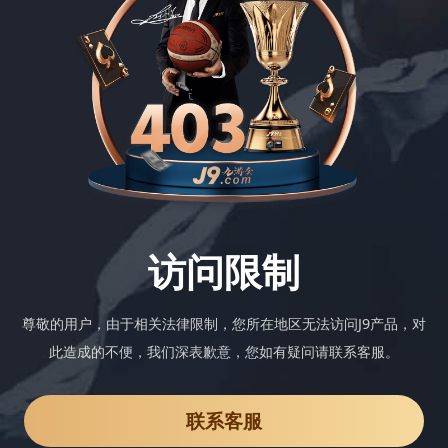
访问限制
尊敬的用户，由于相关法律限制，您所在地区无法访问J9产品，对
此造成的不便，我们深表歉意，您如有疑问请联系客服。
联系客服