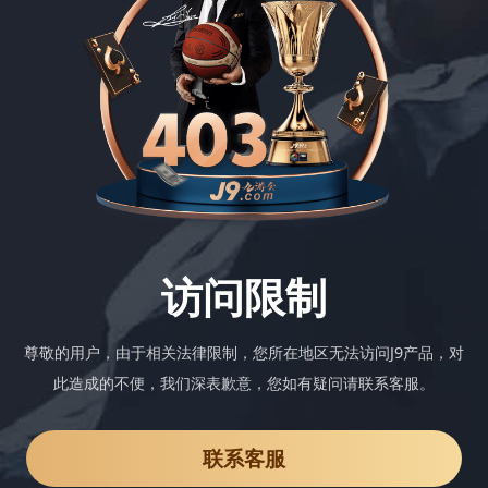
访问限制
尊敬的用户，由于相关法律限制，您所在地区无法访问J9产品，对
此造成的不便，我们深表歉意，您如有疑问请联系客服。
联系客服